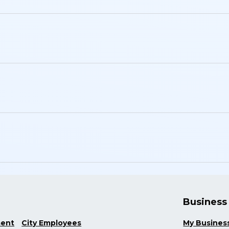
Business
ment
City Employees
My Busines